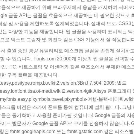
효율적으로 제공하기 위해 브라우저에서 응답을 캐시하여 서버로
ogle 글꼴 API는 글꼴을 효율적으로 제공하는 데 필요한 것으로 
저장 및 사용을 제한하도록 설계되었습니다. 절대적 으로. CSS3
 있는 다양한 기능을 제공합니다. 웹 글꼴을 사용하여 표시되는 
므로 텍스트 그림자 및 회전과 같은 CSS 기능에서 잘 작동합니다
는 특허 출원 중인 경량 유틸리티로 데스크톱 글꼴을 손쉽게 설치하고
 수 있습니다. Fonts.com 20,000개 이상의 웹 글꼴을 선택할
타입, ITC, 비트스트림 및 어센더와 같은 주조소에서 무제한 데
연한 구독 플랜을 제공합니다.
.easy.positype.romp.b.wfkit2.version.3BnJ 7.504; 2009; 빌드
easy.fontfont.tisa.ot-medi.wfkit2.version.4gtk Altsys 폰토그래퍼 
.myfonts.easy.pixymbols.travel.pixymbols-여행-블랙-이터릭.wfkit
데스크톱 버전은 스카이 폰트를 통해 컴퓨터에 설치 됩니다. 그냥
그들은 동기화하고 사용할 준비가될 것입니다! Google 글꼴의 
트 방문자가 Google 글꼴 API로 쿠키를 전송하지 않습니다. Goog
은 fonts.googleapis.com 또는 fonts.gstatic.com 같은 리