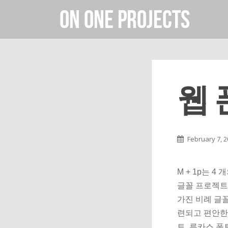
On One Projects
웹
February 7, 
M + 1p는 
글꼴 프로젝트
가진 비례 글
련되고 편안한 
트, 루카스 폰트